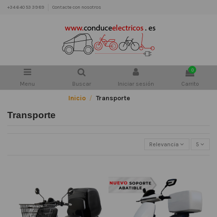
+34 640 53 39 89
Contacte con nosotros
0
Menu
Buscar
Iniciar sesión
Carrito
Inicio
Transporte
Transporte
Relevancia
5