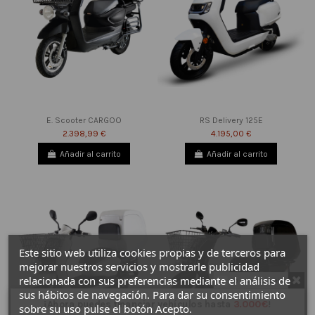
E. Scooter CARGOO
RS Delivery 125E
2.398,99 €
4.195,00 €
Añadir al carrito
Añadir al carrito
Este sitio web utiliza cookies propias y de terceros para
mejorar nuestros servicios y mostrarle publicidad
relacionada con sus preferencias mediante el análisis de
Do not show again.
sus hábitos de navegación. Para dar su consentimiento
¡Ahora puedes financiar vehículos hasta
3.000€
!
sobre su uso pulse el botón Acepto.