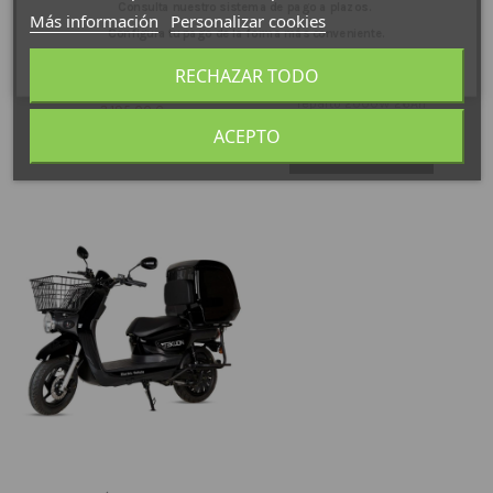
Consulta nuestro sistema de pago a plazos.
Más información
Personalizar cookies
Configura tu pago de la forma más conveniente.
Para más información:
640 53 39 89
RECHAZAR TODO
E. Scooter CARGOO Doble Batería
Scooter eléctrico In Time para
reparto 2000W 26Ah
3.195,00 €
3.249,00 €
ACEPTO
Añadir al carrito
Añadir al carrito