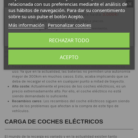
relacionada con sus preferencias mediante el análisis de
coches de combustión, tanto los de diésel como los de gasolina son
Do not show again.
extremadamente ruidosos. Esto acaba siendo un problema para los
sus hábitos de navegación. Para dar su consentimiento
núcleos de población, que acaban siendo molestos para la
¡Ahora puedes financiar vehículos hasta
3.000€
!
sobre su uso pulse el botón Acepto.
población.
Consulta nuestro sistema de pago a plazos.
Más información
Personalizar cookies
DESVENTAJAS DE LOS COCHES
Configura tu pago de la forma más conveniente.
ELÉCTRICOS
Para más información:
640 53 39 89
RECHAZAR TODO
Las desventajas del coche eléctrico frente al coche de combustión, son
variadas en la actualidad, y es que el coche eléctrico, sigue siendo algo
ACEPTO
muy novedoso hoy en día.
Poca autonomía
: La autonomía de los coches eléctricos, limita su
uso. Ya que en la actualidad, las baterías no permiten una autonomía
mayor de 300km en muchos casos. Esto, acaba implicando que se
deba de recargar el coche en cualquier punto a mitad de trayecto.
Alto coste:
Actualmente el precios de los coches eléctricos, es un
precio extremadamente alto. Por ello, el coche eléctrico no está
siendo demandado lo suficiente.
Recambios caros
: Los recambios del coche eléctricos siguen siendo
uno de los problemas que afectan a la compra de este tipo de
vehículos.
CARGA DE COCHES ELÉCTRICOS
El mundo de la recarga es variado y en la actualidad existen tanto