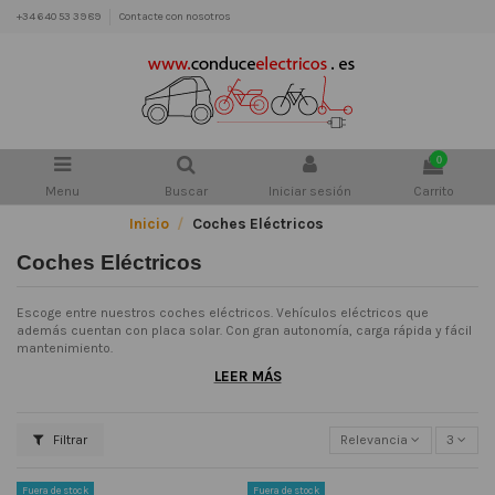
+34 640 53 39 89
Contacte con nosotros
0
Menu
Buscar
Iniciar sesión
Carrito
Inicio
Coches Eléctricos
Coches Eléctricos
Escoge entre nuestros coches eléctricos. Vehículos eléctricos que
además cuentan con placa solar. Con gran autonomía, carga rápida y fácil
mantenimiento.
LEER MÁS
Filtrar
Relevancia
3
Fuera de stock
Fuera de stock