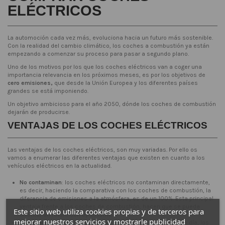
ELÉCTRICOS
La automoción cada vez más, evoluciona hacia un futuro más sostenible.
Con la realidad del cambio climático, los coches a combustión ya están
empezando a comenzar su proceso para pasar a segundo plano.
Uno de los motivos por los que los coches eléctricos van a coger una
importancia relevancia en los próximos meses, es por los objetivos de
cero emisiones,
que desde la Unión Europea y los diferentes países
grandes se está imponiendo.
Un objetivo ambicioso para el año 2050, dónde los coches de combustión
dejarán de producirse.
VENTAJAS DE LOS COCHES ELÉCTRICOS
Las ventajas de los coches eléctricos, son muy variadas. Por ello os
vamos a enumerar las diferentes ventajas que existen en cuanto a los
vehículos eléctricos en la actualidad.
No contaminan
: los coches eléctricos no contaminan directamente,
es decir, haciendo la comparativa con los coches de combustión, la
diferencia de emisiones a la atmósfera, es de un 100%. Esta principal
ventaja frente a los coches de combustión, hacen que se pueda
Este sitio web utiliza cookies propias y de terceros para
afrontar un futuro con optimismo.
mejorar nuestros servicios y mostrarle publicidad
No hacen ruido:
Otra ventaja muy interesante, ya que hoy en día, los