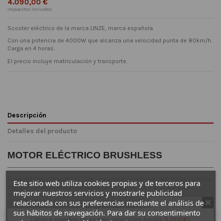
4.090,00 €
Impuestos incluidos
Scooter eléctrico de la marca LINZE, marca española.
Con una potencia de 4000W que alcanza una velocidad punta de 80km/h.
Carga en 4 horas.
El precio incluye matriculación y transporte.
Descripción
Detalles del producto
MOTOR ELÉCTRICO BRUSHLESS
Motor eléctrico “brushless” con una potencia nominal de 4.000W. Acelera
Este sitio web utiliza cookies propias y de terceros para
hasta alcanzar la velocidad punta de 80 km / h. Un motor eléctrico
mejorar nuestros servicios y mostrarle publicidad
brushless es un motor eléctrico que no emplea las escobillas
relacionada con sus preferencias mediante el análisis de
tradicionales para realizar el cambio de polaridad en el rotor. Al no tener
Do not show again.
escobillas se eliminan el rozamiento y las partículas de fricción, y se
sus hábitos de navegación. Para dar su consentimiento
reducen el calor y el ruido generado en el motor, aumentado el
¡Ahora puedes financiar vehículos hasta
3.000€
!