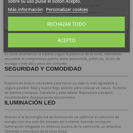
sobre su uso pulse el botón Acepto.
rendimiento. La complejidad mecánica de este tipo de motores en el caso
Consulta nuestro sistema de pago a plazos.
de la Linze Road se ha reducido gracias a la utilización de un confiable
Más información
Personalizar cookies
Configura tu pago de la forma más conveniente.
controlador electrónico, lo que también se traduce en un bajo
mantenimiento.
Para más información:
640 53 39 89
RECHAZAR TODO
El precio incluye matriculación y transporte
.
BATERÍA EXTRAÍBLE DE LITIO
ACEPTO
72V 40Ah que te permitirá moverte con libertad más de 80km con un
consumo de 0,3 € / 100km. Recarga en cualquier enchufe en solo 4 horas.
En Linze diseñamos la batería según la potencia de la moto, intentando
encontrar el compromiso optimo entre autonomía, potencia, ciclos de
recarga o vida útil y peso del conjunto.
SEGURIDAD Y COMODIDAD
Dispone de todo lo necesario para hacer su viaje lo más agradable y
seguro posible: Baúl y hueco bajo asiento para colocar un casco. Sistema
de alarma y bloqueo. Caballete y pata lateral. Reposa pie pasajero
escamoteable. Bandeja porta-documentos.
ILUMINACIÓN LED
Gracias a la tecnología led de iluminación se optimiza el consumo de
energía con una vida útil elevada del sistema. Además incorpora
iluminación integrada en diversos puntos de la carrocería, un atractivo
diferente y novedoso de la Linze Road.